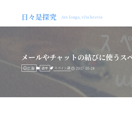
日々是探究
Ars longa, vīta brevis
メールやチャットの結びに使うスペイン語（
広告
スペイン語
語学
2017-10-24