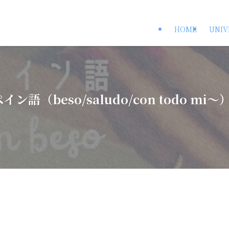
HOME
UNIV
beso/saludo/con todo mi〜