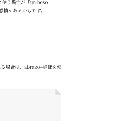
使う異性が「un beso
な感情があるかもです。
場合は、abrazo=抱擁を使