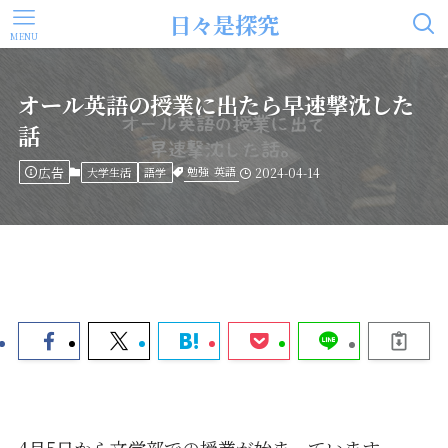
日々是探究
MENU
オール英語の授業に出たら早速撃沈した
話
広告
勉強
英語
大学生活
語学
2024-04-14
4月5日から文学部での授業が始まっています。