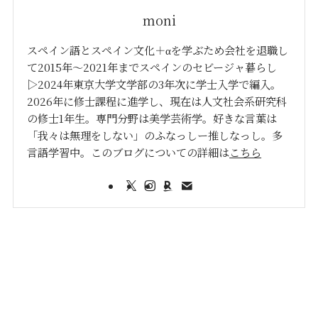
moni
スペイン語とスペイン文化＋αを学ぶため会社を退職し
て2015年〜2021年までスペインのセビージャ暮らし
▷2024年東京大学文学部の3年次に学士入学で編入。
2026年に修士課程に進学し、現在は人文社会系研究科
の修士1年生。専門分野は美学芸術学。好きな言葉は
「我々は無理をしない」のふなっしー推しなっし。多
言語学習中。このブログについての詳細は
こちら