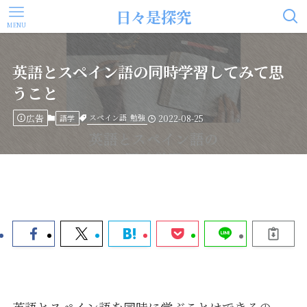
日々是探究
MENU
英語とスペイン語の同時学習してみて思
うこと
広告
スペイン語
勉強
語学
2022-08-25
英語とスペイン語を同時に学ぶことはできるの