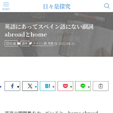
日々是探究
MENU
英語にあってスペイン語にない副詞
abroadとhome
広告
スペイン語
英語
語学
2022-08-21
英語の問題集をやっていると、home abroad