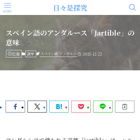
日々是探究
MENU
スペイン語のアンダルース「Jartible」の
意味
広告
スペイン語
アンダルー
語学
2015-12-22
アンダルシアで使われる言葉「jartible」は、ハル