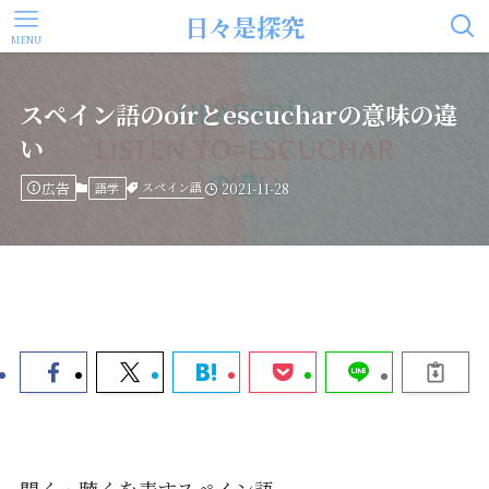
日々是探究
MENU
スペイン語のoírとescucharの意味の違
い
広告
スペイン語
語学
2021-11-28
聞く・聴くを表すスペイン語