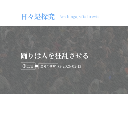
日々是探究
Ars longa, vīta brevis
踊りは人を狂乱させる
広告
思考の断片
2026-02-13