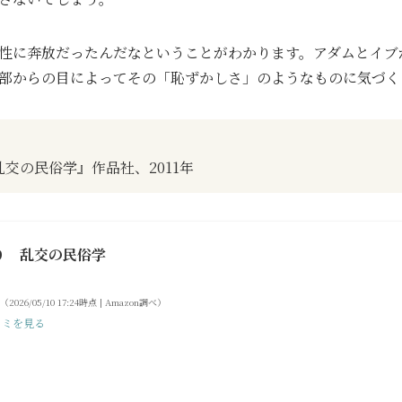
性に奔放だったんだなということがわかります。アダムとイブ
部からの目によってその「恥ずかしさ」のようなものに気づく
乱交の民俗学』作品社、2011年
り 乱交の民俗学
（2026/05/10 17:24時点 | Amazon調べ）
コミを見る