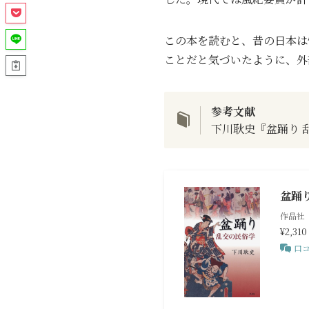
この本を読むと、昔の日本は
ことだと気づいたように、外
参考文献
下川耿史『盆踊り 
盆踊
作品社
¥2,310
口